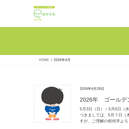
コ
ナ
ン
ビ
テ
ゲ
ン
ー
ツ
シ
へ
ョ
ス
ン
キ
に
ッ
移
HOME
2026年4月
プ
動
2026年4月29日
2026年 ゴール
5月3日（日）～5月6日
つきましては、5月７日（
すが、ご理解の程何卒よろし